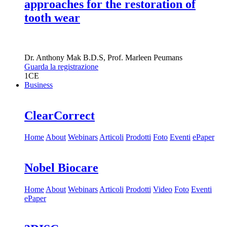
approaches for the restoration of
tooth wear
Dr.
Anthony Mak
B.D.S
,
Prof.
Marleen Peumans
Guarda la registrazione
1
CE
Business
ClearCorrect
Home
About
Webinars
Articoli
Prodotti
Foto
Eventi
ePaper
Nobel Biocare
Home
About
Webinars
Articoli
Prodotti
Video
Foto
Eventi
ePaper