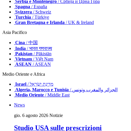
Serbia e Montenegro
/ Србија и Црна Гора
Spagna
/ España
Svizzera
/ Schweiz
Turchia
/ Türkiye
Gran Bretagna e Irlanda
/ UK & Ireland
Asia Pacifico
Cina
/ 中国
India
/ भारत गणराज्य
Pakistan
/ Pākistān
Vietnam
/ Việt Nam
ASEAN
/ ASEAN
Medio Oriente e Africa
Israel
/ מְדִינַת יִשְׂרָאֵל
Algeria, Marocco e Tunisia
/ الجزائر والمغرب وتونس
Medio Oriente
/ Middle East
News
gio. 6 agosto 2026
Notizie
Studio USA sulle prescrizioni