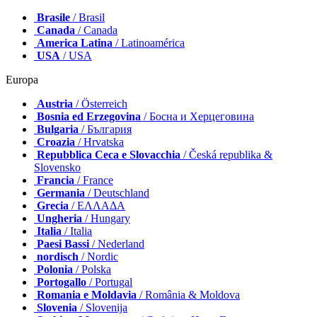
Brasile
/ Brasil
Canada
/ Canada
America Latina
/ Latinoamérica
USA
/ USA
Europa
Austria
/ Österreich
Bosnia ed Erzegovina
/ Босна и Херцеговина
Bulgaria
/ България
Croazia
/ Hrvatska
Repubblica Ceca e Slovacchia
/ Česká republika &
Slovensko
Francia
/ France
Germania
/ Deutschland
Grecia
/ ΕΛΛΑΔΑ
Ungheria
/ Hungary
Italia
/ Italia
Paesi Bassi
/ Nederland
nordisch
/ Nordic
Polonia
/ Polska
Portogallo
/ Portugal
Romania e Moldavia
/ România & Moldova
Slovenia
/ Slovenija