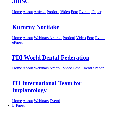
3DISC
Home
About
Articoli
Prodotti
Video
Foto
Eventi
ePaper
Kuraray Noritake
Home
About
Webinars
Articoli
Prodotti
Video
Foto
Eventi
ePaper
FDI World Dental Federation
Home
About
Webinars
Articoli
Video
Foto
Eventi
ePaper
ITI International Team for
Implantology
Home
About
Webinars
Eventi
E-Paper