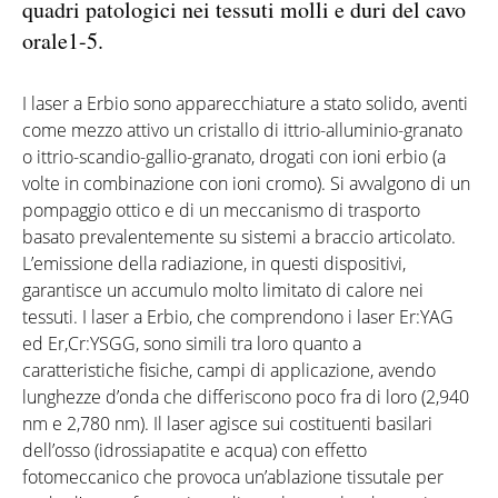
quadri patologici nei tessuti molli e duri del cavo
orale1-5.
I laser a Erbio sono apparecchiature a stato solido, aventi
come mezzo attivo un cristallo di ittrio-alluminio-granato
o ittrio-scandio-gallio-granato, drogati con ioni erbio (a
volte in combinazione con ioni cromo). Si avvalgono di un
pompaggio ottico e di un meccanismo di trasporto
basato prevalentemente su sistemi a braccio articolato.
L’emissione della radiazione, in questi dispositivi,
garantisce un accumulo molto limitato di calore nei
tessuti. I laser a Erbio, che comprendono i laser Er:YAG
ed Er,Cr:YSGG, sono simili tra loro quanto a
caratteristiche fisiche, campi di applicazione, avendo
lunghezze d’onda che differiscono poco fra di loro (2,940
nm e 2,780 nm). Il laser agisce sui costituenti basilari
dell’osso (idrossiapatite e acqua) con effetto
fotomeccanico che provoca un’ablazione tissutale per