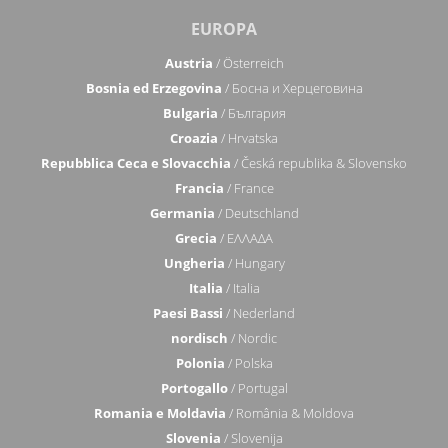
EUROPA
Austria
/ Österreich
Bosnia ed Erzegovina
/ Босна и Херцеговина
Bulgaria
/ България
Croazia
/ Hrvatska
Repubblica Ceca e Slovacchia
/ Česká republika & Slovensko
Francia
/ France
Germania
/ Deutschland
Grecia
/ ΕΛΛΑΔΑ
Ungheria
/ Hungary
Italia
/ Italia
Paesi Bassi
/ Nederland
nordisch
/ Nordic
Polonia
/ Polska
Portogallo
/ Portugal
Romania e Moldavia
/ România & Moldova
Slovenia
/ Slovenija