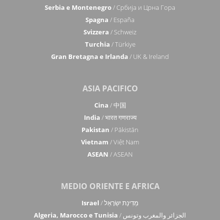
Serbia e Montenegro
/ Србија и Црна Гора
Spagna
/ España
Svizzera
/ Schweiz
Turchia
/ Türkiye
Gran Bretagna e Irlanda
/ UK & Ireland
ASIA PACIFICO
Cina
/ 中国
India
/ भारत गणराज्य
Pakistan
/ Pākistān
Vietnam
/ Việt Nam
ASEAN
/ ASEAN
MEDIO ORIENTE E AFRICA
Israel
/ מְדִינַת יִשְׂרָאֵל
Algeria, Marocco e Tunisia
/ الجزائر والمغرب وتونس