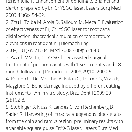
Rahemtulla F. Enhancement of bonding to enamel and
dentin prepared by Er, Cr:YSGG laser. Lasers Surg Med
2009;41(6):454-62.
2. Zhu L, Tolba M, Arola D, Salloum M, Meza F. Evaluation
of effectiveness of Er, Cr: YSGG laser for root canal
disinfection: theoretical simulation of temperature
elevations in root dentin. J Biomech Eng
2009;131(7):071004. Med 2008;40(9):634-43.
3. Azzeh MM. Er, Cr:YSGG laser-assisted surgical
treatment of peri-implantitis with 1-year reentry and 18-
month follow-up. J Periodontol 2008;79(10):2000-5.
4. Romeo U, Del Vecchio A, Palaia G, Tenore G, Visca P,
Maggiore C. Bone damage induced by different cutting
instruments - An in vitro study. Braz Dent J 2009;20
(2):162-8.
5. Stubinger S, Nuss K, Landes C, von Rechenberg B,
Sader R. Harvesting of intraoral autogenous block grafts
from the chin and ramus region: preliminary results with
a variable square pulse Er:YAG laser. Lasers Surg Med