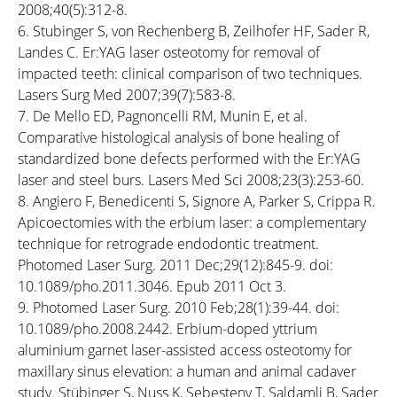
2008;40(5):312-8.
6. Stubinger S, von Rechenberg B, Zeilhofer HF, Sader R,
Landes C. Er:YAG laser osteotomy for removal of
impacted teeth: clinical comparison of two techniques.
Lasers Surg Med 2007;39(7):583-8.
7. De Mello ED, Pagnoncelli RM, Munin E, et al.
Comparative histological analysis of bone healing of
standardized bone defects performed with the Er:YAG
laser and steel burs. Lasers Med Sci 2008;23(3):253-60.
8. Angiero F, Benedicenti S, Signore A, Parker S, Crippa R.
Apicoectomies with the erbium laser: a complementary
technique for retrograde endodontic treatment.
Photomed Laser Surg. 2011 Dec;29(12):845-9. doi:
10.1089/pho.2011.3046. Epub 2011 Oct 3.
9. Photomed Laser Surg. 2010 Feb;28(1):39-44. doi:
10.1089/pho.2008.2442. Erbium-doped yttrium
aluminium garnet laser-assisted access osteotomy for
maxillary sinus elevation: a human and animal cadaver
study. Stübinger S, Nuss K, Sebesteny T, Saldamli B, Sader