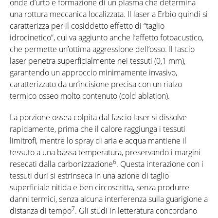
onde d’urto e formazione di un plasma che determina
una rottura meccanica localizzata. Il laser a Erbio quindi si
caratterizza per il cosiddetto effetto di “taglio
idrocinetico”, cui va aggiunto anche l’effetto fotoacustico,
che permette un’ottima aggressione dell’osso. Il fascio
laser penetra superficialmente nei tessuti (0,1 mm),
garantendo un approccio minimamente invasivo,
caratterizzato da un’incisione precisa con un rialzo
termico osseo molto contenuto (cold ablation).
La porzione ossea colpita dal fascio laser si dissolve
rapidamente, prima che il calore raggiunga i tessuti
limitrofi, mentre lo spray di aria e acqua mantiene il
tessuto a una bassa temperatura, preservando i margini
6
resecati dalla carbonizzazione
. Questa interazione con i
tessuti duri si estrinseca in una azione di taglio
superficiale nitida e ben circoscritta, senza produrre
danni termici, senza alcuna interferenza sulla guarigione a
7
distanza di tempo
. Gli studi in letteratura concordano