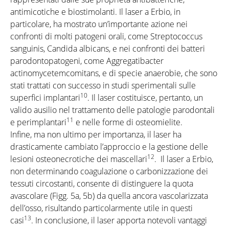
antimicotiche e biostimolanti. Il laser a Erbio, in
particolare, ha mostrato un’importante azione nei
confronti di molti patogeni orali, come Streptococcus
sanguinis, Candida albicans, e nei confronti dei batteri
parodontopatogeni, come Aggregatibacter
actinomycetemcomitans, e di specie anaerobie, che sono
stati trattati con successo in studi sperimentali sulle
10
superfici implantari
. Il laser costituisce, pertanto, un
valido ausilio nel trattamento delle patologie parodontali
11
e perimplantari
e nelle forme di osteomielite.
Infine, ma non ultimo per importanza, il laser ha
drasticamente cambiato l’approccio e la gestione delle
12
lesioni osteonecrotiche dei mascellari
. Il laser a Erbio,
non determinando coagulazione o carbonizzazione dei
tessuti circostanti, consente di distinguere la quota
avascolare (Figg. 5a, 5b) da quella ancora vascolarizzata
dell’osso, risultando particolarmente utile in questi
13
casi
. In conclusione, il laser apporta notevoli vantaggi