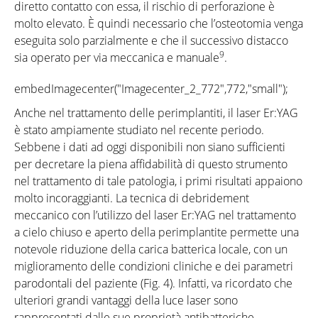
diretto contatto con essa, il rischio di perforazione è
molto elevato. È quindi necessario che l’osteotomia venga
eseguita solo parzialmente e che il successivo distacco
9
sia operato per via meccanica e manuale
.
embedImagecenter("Imagecenter_2_772",772,"small");
Anche nel trattamento delle perimplantiti, il laser Er:YAG
è stato ampiamente studiato nel recente periodo.
Sebbene i dati ad oggi disponibili non siano sufficienti
per decretare la piena affidabilità di questo strumento
nel trattamento di tale patologia, i primi risultati appaiono
molto incoraggianti. La tecnica di debridement
meccanico con l’utilizzo del laser Er:YAG nel trattamento
a cielo chiuso e aperto della perimplantite permette una
notevole riduzione della carica batterica locale, con un
miglioramento delle condizioni cliniche e dei parametri
parodontali del paziente (Fig. 4). Infatti, va ricordato che
ulteriori grandi vantaggi della luce laser sono
rappresentati dalle sue proprietà antibatteriche,