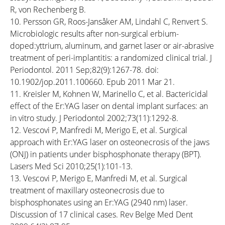
R, von Rechenberg B.
10. Persson GR, Roos-Jansåker AM, Lindahl C, Renvert S.
Microbiologic results after non-surgical erbium-
doped:yttrium, aluminum, and garnet laser or air-abrasive
treatment of peri-implantitis: a randomized clinical trial. J
Periodontol. 2011 Sep;82(9):1267-78. doi:
10.1902/jop.2011.100660. Epub 2011 Mar 21.
11. Kreisler M, Kohnen W, Marinello C, et al. Bactericidal
effect of the Er:YAG laser on dental implant surfaces: an
in vitro study. J Periodontol 2002;73(11):1292-8.
12. Vescovi P, Manfredi M, Merigo E, et al. Surgical
approach with Er:YAG laser on osteonecrosis of the jaws
(ONJ) in patients under bisphosphonate therapy (BPT).
Lasers Med Sci 2010;25(1):101-13.
13. Vescovi P, Merigo E, Manfredi M, et al. Surgical
treatment of maxillary osteonecrosis due to
bisphosphonates using an Er:YAG (2940 nm) laser.
Discussion of 17 clinical cases. Rev Belge Med Dent