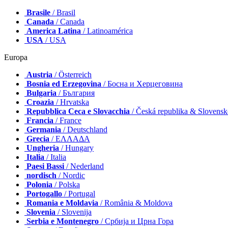
Brasile
/ Brasil
Canada
/ Canada
America Latina
/ Latinoamérica
USA
/ USA
Europa
Austria
/ Österreich
Bosnia ed Erzegovina
/ Босна и Херцеговина
Bulgaria
/ България
Croazia
/ Hrvatska
Repubblica Ceca e Slovacchia
/ Česká republika & Slovens
Francia
/ France
Germania
/ Deutschland
Grecia
/ ΕΛΛΑΔΑ
Ungheria
/ Hungary
Italia
/ Italia
Paesi Bassi
/ Nederland
nordisch
/ Nordic
Polonia
/ Polska
Portogallo
/ Portugal
Romania e Moldavia
/ România & Moldova
Slovenia
/ Slovenija
Serbia e Montenegro
/ Србија и Црна Гора