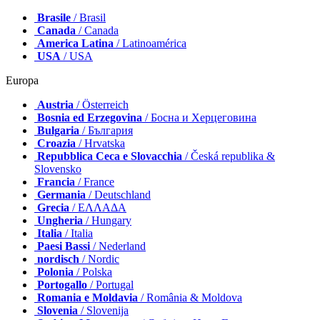
Brasile
/ Brasil
Canada
/ Canada
America Latina
/ Latinoamérica
USA
/ USA
Europa
Austria
/ Österreich
Bosnia ed Erzegovina
/ Босна и Херцеговина
Bulgaria
/ България
Croazia
/ Hrvatska
Repubblica Ceca e Slovacchia
/ Česká republika &
Slovensko
Francia
/ France
Germania
/ Deutschland
Grecia
/ ΕΛΛΑΔΑ
Ungheria
/ Hungary
Italia
/ Italia
Paesi Bassi
/ Nederland
nordisch
/ Nordic
Polonia
/ Polska
Portogallo
/ Portugal
Romania e Moldavia
/ România & Moldova
Slovenia
/ Slovenija