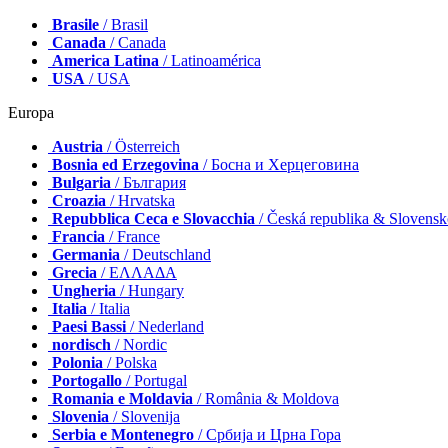
Brasile
/ Brasil
Canada
/ Canada
America Latina
/ Latinoamérica
USA
/ USA
Europa
Austria
/ Österreich
Bosnia ed Erzegovina
/ Босна и Херцеговина
Bulgaria
/ България
Croazia
/ Hrvatska
Repubblica Ceca e Slovacchia
/ Česká republika & Slovens
Francia
/ France
Germania
/ Deutschland
Grecia
/ ΕΛΛΑΔΑ
Ungheria
/ Hungary
Italia
/ Italia
Paesi Bassi
/ Nederland
nordisch
/ Nordic
Polonia
/ Polska
Portogallo
/ Portugal
Romania e Moldavia
/ România & Moldova
Slovenia
/ Slovenija
Serbia e Montenegro
/ Србија и Црна Гора