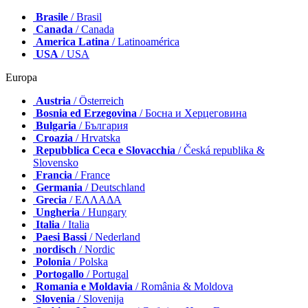
Brasile
/ Brasil
Canada
/ Canada
America Latina
/ Latinoamérica
USA
/ USA
Europa
Austria
/ Österreich
Bosnia ed Erzegovina
/ Босна и Херцеговина
Bulgaria
/ България
Croazia
/ Hrvatska
Repubblica Ceca e Slovacchia
/ Česká republika &
Slovensko
Francia
/ France
Germania
/ Deutschland
Grecia
/ ΕΛΛΑΔΑ
Ungheria
/ Hungary
Italia
/ Italia
Paesi Bassi
/ Nederland
nordisch
/ Nordic
Polonia
/ Polska
Portogallo
/ Portugal
Romania e Moldavia
/ România & Moldova
Slovenia
/ Slovenija