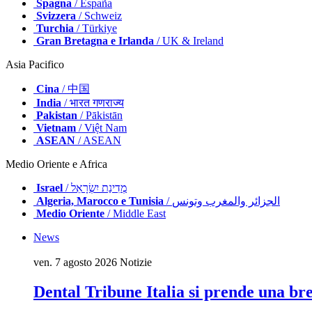
Spagna
/ España
Svizzera
/ Schweiz
Turchia
/ Türkiye
Gran Bretagna e Irlanda
/ UK & Ireland
Asia Pacifico
Cina
/ 中国
India
/ भारत गणराज्य
Pakistan
/ Pākistān
Vietnam
/ Việt Nam
ASEAN
/ ASEAN
Medio Oriente e Africa
Israel
/ מְדִינַת יִשְׂרָאֵל
Algeria, Marocco e Tunisia
/ الجزائر والمغرب وتونس
Medio Oriente
/ Middle East
News
ven. 7 agosto 2026
Notizie
Dental Tribune Italia si prende una br