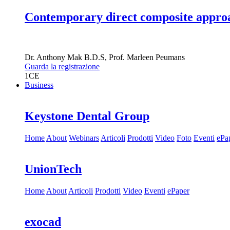
Contemporary direct composite approac
Dr.
Anthony Mak
B.D.S
,
Prof.
Marleen Peumans
Guarda la registrazione
1
CE
Business
Keystone Dental Group
Home
About
Webinars
Articoli
Prodotti
Video
Foto
Eventi
ePa
UnionTech
Home
About
Articoli
Prodotti
Video
Eventi
ePaper
exocad