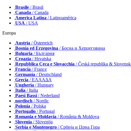
Brasile
/ Brasil
Canada
/ Canada
America Latina
/ Latinoamérica
USA
/ USA
Europa
Austria
/ Österreich
Bosnia ed Erzegovina
/ Босна и Херцеговина
Bulgaria
/ България
Croazia
/ Hrvatska
Repubblica Ceca e Slovacchia
/ Česká republika & Slovens
Francia
/ France
Germania
/ Deutschland
Grecia
/ ΕΛΛΑΔΑ
Ungheria
/ Hungary
Italia
/ Italia
Paesi Bassi
/ Nederland
nordisch
/ Nordic
Polonia
/ Polska
Portogallo
/ Portugal
Romania e Moldavia
/ România & Moldova
Slovenia
/ Slovenija
Serbia e Montenegro
/ Србија и Црна Гора