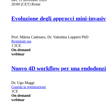
20:00 (CET) Rome
Evoluzione degli approcci mini-invasivi 
Prof.
Milena Cadenaro
,
Dr.
Valentina Luppieri
PhD
Registrati ora
1.5
CE
On-demand
webinar
Nuovo 4D workflow per una endodonzia
Dr.
Ugo Maggi
Guarda la registrazione
1
CE
On-demand
webinar