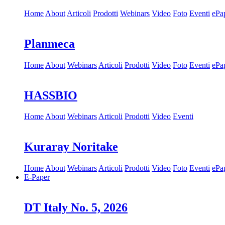
Home
About
Articoli
Prodotti
Webinars
Video
Foto
Eventi
ePa
Planmeca
Home
About
Webinars
Articoli
Prodotti
Video
Foto
Eventi
ePa
HASSBIO
Home
About
Webinars
Articoli
Prodotti
Video
Eventi
Kuraray Noritake
Home
About
Webinars
Articoli
Prodotti
Video
Foto
Eventi
ePa
E-Paper
DT Italy No. 5, 2026