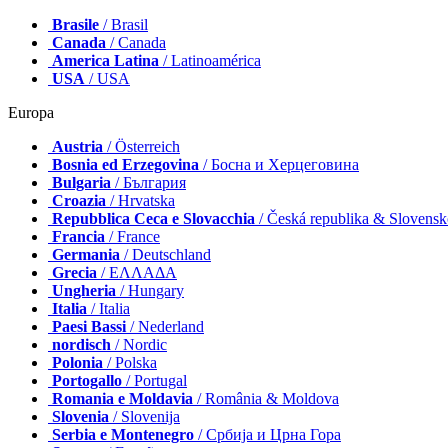
Brasile
/ Brasil
Canada
/ Canada
America Latina
/ Latinoamérica
USA
/ USA
Europa
Austria
/ Österreich
Bosnia ed Erzegovina
/ Босна и Херцеговина
Bulgaria
/ България
Croazia
/ Hrvatska
Repubblica Ceca e Slovacchia
/ Česká republika & Slovens
Francia
/ France
Germania
/ Deutschland
Grecia
/ ΕΛΛΑΔΑ
Ungheria
/ Hungary
Italia
/ Italia
Paesi Bassi
/ Nederland
nordisch
/ Nordic
Polonia
/ Polska
Portogallo
/ Portugal
Romania e Moldavia
/ România & Moldova
Slovenia
/ Slovenija
Serbia e Montenegro
/ Србија и Црна Гора