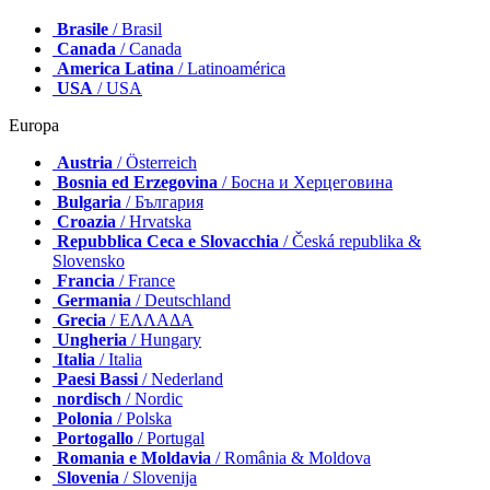
Americhe
Brasile
/ Brasil
Canada
/ Canada
America Latina
/ Latinoamérica
USA
/ USA
Europa
Austria
/ Österreich
Bosnia ed Erzegovina
/ Босна и Херцеговина
Bulgaria
/ България
Croazia
/ Hrvatska
Repubblica Ceca e Slovacchia
/ Česká republika &
Slovensko
Francia
/ France
Germania
/ Deutschland
Grecia
/ ΕΛΛΑΔΑ
Ungheria
/ Hungary
Italia
/ Italia
Paesi Bassi
/ Nederland
nordisch
/ Nordic
Polonia
/ Polska
Portogallo
/ Portugal
Romania e Moldavia
/ România & Moldova