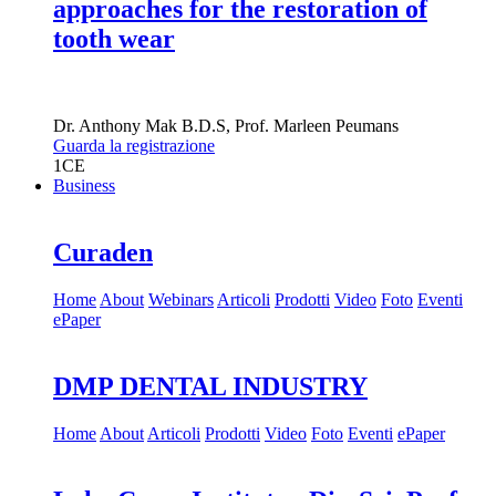
approaches for the restoration of
tooth wear
Dr.
Anthony Mak
B.D.S
,
Prof.
Marleen Peumans
Guarda la registrazione
1
CE
Business
Curaden
Home
About
Webinars
Articoli
Prodotti
Video
Foto
Eventi
ePaper
DMP DENTAL INDUSTRY
Home
About
Articoli
Prodotti
Video
Foto
Eventi
ePaper