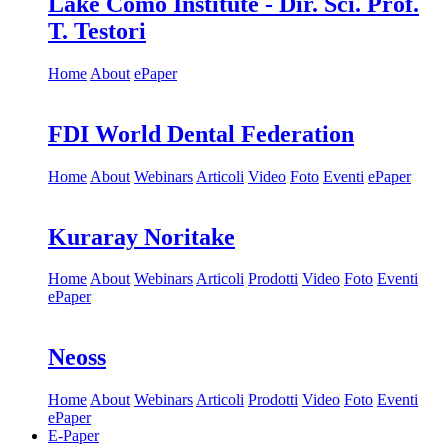
Lake Como Institute - Dir. Sci. Prof.
T. Testori
Home
About
ePaper
FDI World Dental Federation
Home
About
Webinars
Articoli
Video
Foto
Eventi
ePaper
Kuraray Noritake
Home
About
Webinars
Articoli
Prodotti
Video
Foto
Eventi
ePaper
Neoss
Home
About
Webinars
Articoli
Prodotti
Video
Foto
Eventi
ePaper
E-Paper