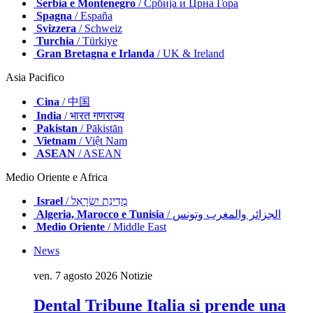
Serbia e Montenegro
/ Србија и Црна Гора
Spagna
/ España
Svizzera
/ Schweiz
Turchia
/ Türkiye
Gran Bretagna e Irlanda
/ UK & Ireland
Asia Pacifico
Cina
/ 中国
India
/ भारत गणराज्य
Pakistan
/ Pākistān
Vietnam
/ Việt Nam
ASEAN
/ ASEAN
Medio Oriente e Africa
Israel
/ מְדִינַת יִשְׂרָאֵל
Algeria, Marocco e Tunisia
/ الجزائر والمغرب وتونس
Medio Oriente
/ Middle East
News
ven. 7 agosto 2026
Notizie
Dental Tribune Italia si prende una