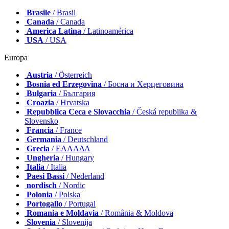
Brasile
/ Brasil
Canada
/ Canada
America Latina
/ Latinoamérica
USA
/ USA
Europa
Austria
/ Österreich
Bosnia ed Erzegovina
/ Босна и Херцеговина
Bulgaria
/ България
Croazia
/ Hrvatska
Repubblica Ceca e Slovacchia
/ Česká republika &
Slovensko
Francia
/ France
Germania
/ Deutschland
Grecia
/ ΕΛΛΑΔΑ
Ungheria
/ Hungary
Italia
/ Italia
Paesi Bassi
/ Nederland
nordisch
/ Nordic
Polonia
/ Polska
Portogallo
/ Portugal
Romania e Moldavia
/ România & Moldova
Slovenia
/ Slovenija