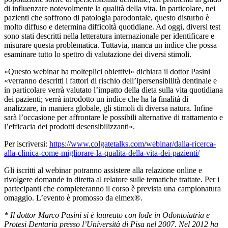
di influenzare notevolmente la qualità della vita. In particolare, nei
pazienti che soffrono di patologia parodontale, questo disturbo è
molto diffuso e determina difficoltà quotidiane. Ad oggi, diversi test
sono stati descritti nella letteratura internazionale per identificare e
misurare questa problematica. Tuttavia, manca un indice che possa
esaminare tutto lo spettro di valutazione dei diversi stimoli.
«Questo webinar ha molteplici obiettivi» dichiara il dottor Pasini
«verranno descritti i fattori di rischio dell’ipersensibilità dentinale e
in particolare verrà valutato l’impatto della dieta sulla vita quotidiana
dei pazienti; verrà introdotto un indice che ha la finalità di
analizzare, in maniera globale, gli stimoli di diversa natura. Infine
sarà l’occasione per affrontare le possibili alternative di trattamento e
l’efficacia dei prodotti desensibilizzanti».
Per iscriversi:
https://www.colgatetalks.com/webinar/dalla-ricerca-
alla-clinica-come-migliorare-la-qualita-della-vita-dei-pazienti/
Gli iscritti al webinar potranno assistere alla relazione online e
rivolgere domande in diretta al relatore sulle tematiche trattate. Per i
partecipanti che completeranno il corso è prevista una campionatura
omaggio. L’evento è promosso da elmex®.
* Il dottor Marco Pasini si è laureato con lode in Odontoiatria e
Protesi Dentaria presso l’Università di Pisa nel 2007. Nel 2012 ha