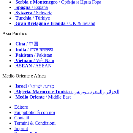
Slovenia
/ Slovenija
Serbia e Montenegro
/ Србија и Црна Гора
Spagna
/ España
Svizzera
/ Schweiz
Turchia
/ Türkiye
Gran Bretagna e Irlanda
/ UK & Ireland
Asia Pacifico
Cina
/ 中国
India
/ भारत गणराज्य
Pakistan
/ Pākistān
Vietnam
/ Việt Nam
ASEAN
/ ASEAN
Medio Oriente e Africa
Israel
/ מְדִינַת יִשְׂרָאֵל
Algeria, Marocco e Tunisia
/ الجزائر والمغرب وتونس
Medio Oriente
/ Middle East
Editore
Fai pubblicità con noi
Contatti
Termini & Condizioni