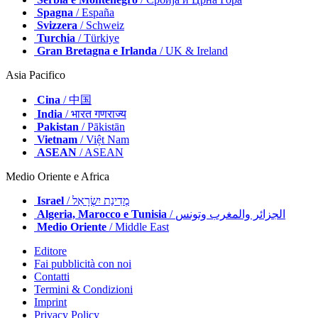
Spagna
/ España
Svizzera
/ Schweiz
Turchia
/ Türkiye
Gran Bretagna e Irlanda
/ UK & Ireland
Asia Pacifico
Cina
/ 中国
India
/ भारत गणराज्य
Pakistan
/ Pākistān
Vietnam
/ Việt Nam
ASEAN
/ ASEAN
Medio Oriente e Africa
Israel
/ מְדִינַת יִשְׂרָאֵל
Algeria, Marocco e Tunisia
/ الجزائر والمغرب وتونس
Medio Oriente
/ Middle East
Editore
Fai pubblicità con noi
Contatti
Termini & Condizioni
Imprint
Privacy Policy