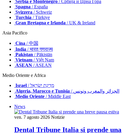
Serbia e Montenegro
/ Србија и Црна Гора
Spagna
/ España
Svizzera
/ Schweiz
Turchia
/ Türkiye
Gran Bretagna e Irlanda
/ UK & Ireland
Asia Pacifico
Cina
/ 中国
India
/ भारत गणराज्य
Pakistan
/ Pākistān
Vietnam
/ Việt Nam
ASEAN
/ ASEAN
Medio Oriente e Africa
Israel
/ מְדִינַת יִשְׂרָאֵל
Algeria, Marocco e Tunisia
/ الجزائر والمغرب وتونس
Medio Oriente
/ Middle East
News
ven. 7 agosto 2026
Notizie
Dental Tribune Italia si prende una