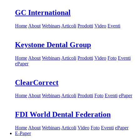
GC International
Home
About
Webinars
Articoli
Prodotti
Video
Eventi
Keystone Dental Group
Home
About
Webinars
Articoli
Prodotti
Video
Foto
Eventi
ePaper
ClearCorrect
Home
About
Webinars
Articoli
Prodotti
Foto
Eventi
ePaper
FDI World Dental Federation
Home
About
Webinars
Articoli
Video
Foto
Eventi
ePaper
E-Paper