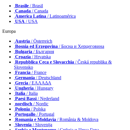
Brasile
/ Brasil
Canada
/ Canada
America Latina
/ Latinoamérica
USA
/ USA
Europa
Austria
/ Österreich
Bosnia ed Erzegovina
/ Босна и Херцеговина
Bulgaria
/ България
Croazia
/ Hrvatska
Repubblica Ceca e Slovacchia
/ Česká republika &
Slovensko
Francia
/ France
Germania
/ Deutschland
Grecia
/ ΕΛΛΑΔΑ
Ungheria
/ Hungary
Italia
/ Italia
Paesi Bassi
/ Nederland
nordisch
/ Nordic
Polonia
/ Polska
Portogallo
/ Portugal
Romania e Moldavia
/ România & Moldova
Slovenia
/ Slovenija
Serbia e Montenegro
/ Србија и Црна Гора