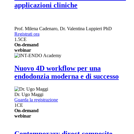
applicazioni cliniche
Prof.
Milena Cadenaro
,
Dr.
Valentina Luppieri
PhD
Registrati ora
1.5
CE
On-demand
webinar
Nuovo 4D workflow per una
endodonzia moderna e di successo
Dr.
Ugo Maggi
Guarda la registrazione
1
CE
On-demand
webinar
Contemporary direct composite