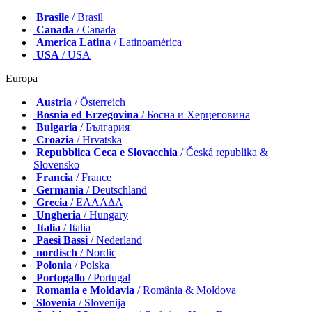
Brasile
/ Brasil
Canada
/ Canada
America Latina
/ Latinoamérica
USA
/ USA
Europa
Austria
/ Österreich
Bosnia ed Erzegovina
/ Босна и Херцеговина
Bulgaria
/ България
Croazia
/ Hrvatska
Repubblica Ceca e Slovacchia
/ Česká republika &
Slovensko
Francia
/ France
Germania
/ Deutschland
Grecia
/ ΕΛΛΑΔΑ
Ungheria
/ Hungary
Italia
/ Italia
Paesi Bassi
/ Nederland
nordisch
/ Nordic
Polonia
/ Polska
Portogallo
/ Portugal
Romania e Moldavia
/ România & Moldova
Slovenia
/ Slovenija