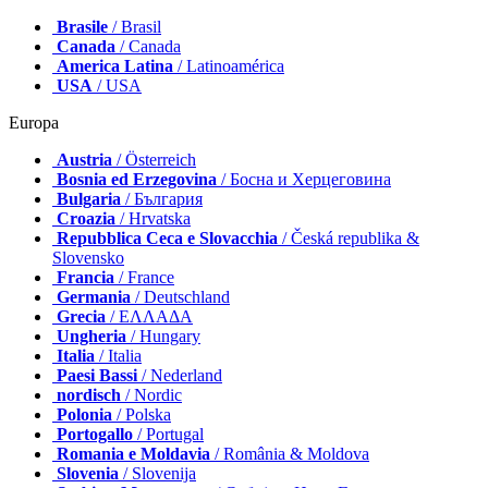
Brasile
/ Brasil
Canada
/ Canada
America Latina
/ Latinoamérica
USA
/ USA
Europa
Austria
/ Österreich
Bosnia ed Erzegovina
/ Босна и Херцеговина
Bulgaria
/ България
Croazia
/ Hrvatska
Repubblica Ceca e Slovacchia
/ Česká republika &
Slovensko
Francia
/ France
Germania
/ Deutschland
Grecia
/ ΕΛΛΑΔΑ
Ungheria
/ Hungary
Italia
/ Italia
Paesi Bassi
/ Nederland
nordisch
/ Nordic
Polonia
/ Polska
Portogallo
/ Portugal
Romania e Moldavia
/ România & Moldova
Slovenia
/ Slovenija