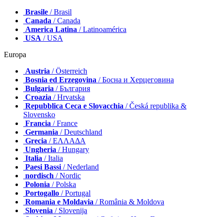
Brasile
/ Brasil
Canada
/ Canada
America Latina
/ Latinoamérica
USA
/ USA
Europa
Austria
/ Österreich
Bosnia ed Erzegovina
/ Босна и Херцеговина
Bulgaria
/ България
Croazia
/ Hrvatska
Repubblica Ceca e Slovacchia
/ Česká republika &
Slovensko
Francia
/ France
Germania
/ Deutschland
Grecia
/ ΕΛΛΑΔΑ
Ungheria
/ Hungary
Italia
/ Italia
Paesi Bassi
/ Nederland
nordisch
/ Nordic
Polonia
/ Polska
Portogallo
/ Portugal
Romania e Moldavia
/ România & Moldova
Slovenia
/ Slovenija