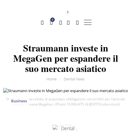
0
Straumann investe in
MegaGen per espandere il
suo mercato asiatico
Home
/
Dental news
Straumann ha accettato di acquistare obbligazioni convertibili per l'azienda
Business
dentale coreana MegaGen. (Photo: YURALAITS ALBERT/Shutterstock)