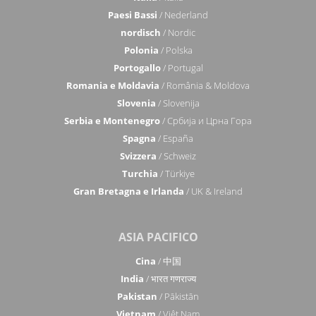
Paesi Bassi
/ Nederland
nordisch
/ Nordic
Polonia
/ Polska
Portogallo
/ Portugal
Romania e Moldavia
/ România & Moldova
Slovenia
/ Slovenija
Serbia e Montenegro
/ Србија и Црна Гора
Spagna
/ España
Svizzera
/ Schweiz
Turchia
/ Türkiye
Gran Bretagna e Irlanda
/ UK & Ireland
ASIA PACIFICO
Cina
/ 中国
India
/ भारत गणराज्य
Pakistan
/ Pākistān
Vietnam
/ Việt Nam