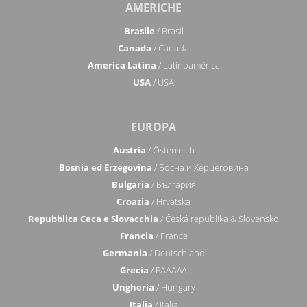
AMERICHE
Brasile
/ Brasil
Canada
/ Canada
America Latina
/ Latinoamérica
USA
/ USA
EUROPA
Austria
/ Österreich
Bosnia ed Erzegovina
/ Босна и Херцеговина
Bulgaria
/ България
Croazia
/ Hrvatska
Repubblica Ceca e Slovacchia
/ Česká republika & Slovensko
Francia
/ France
Germania
/ Deutschland
Grecia
/ ΕΛΛΑΔΑ
Ungheria
/ Hungary
Italia
/ Italia