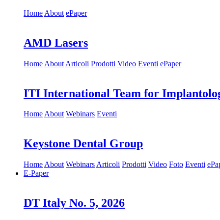
Home
About
ePaper
AMD Lasers
Home
About
Articoli
Prodotti
Video
Eventi
ePaper
ITI International Team for Implantolo
Home
About
Webinars
Eventi
Keystone Dental Group
Home
About
Webinars
Articoli
Prodotti
Video
Foto
Eventi
ePa
E-Paper
DT Italy No. 5, 2026