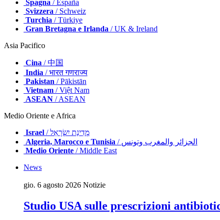
Spagna
/ España
Svizzera
/ Schweiz
Turchia
/ Türkiye
Gran Bretagna e Irlanda
/ UK & Ireland
Asia Pacifico
Cina
/ 中国
India
/ भारत गणराज्य
Pakistan
/ Pākistān
Vietnam
/ Việt Nam
ASEAN
/ ASEAN
Medio Oriente e Africa
Israel
/ מְדִינַת יִשְׂרָאֵל
Algeria, Marocco e Tunisia
/ الجزائر والمغرب وتونس
Medio Oriente
/ Middle East
News
gio. 6 agosto 2026
Notizie
Studio USA sulle prescrizioni antibiot