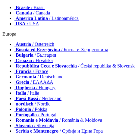
Brasile
/ Brasil
Canada
/ Canada
America Latina
/ Latinoamérica
USA
/ USA
Europa
Austria
/ Österreich
Bosnia ed Erzegovina
/ Босна и Херцеговина
Bulgaria
/ България
Croazia
/ Hrvatska
Repubblica Ceca e Slovacchia
/ Česká republika & Slovens
Francia
/ France
Germania
/ Deutschland
Grecia
/ ΕΛΛΑΔΑ
Ungheria
/ Hungary
Italia
/ Italia
Paesi Bassi
/ Nederland
nordisch
/ Nordic
Polonia
/ Polska
Portogallo
/ Portugal
Romania e Moldavia
/ România & Moldova
Slovenia
/ Slovenija
Serbia e Montenegro
/ Србија и Црна Гора