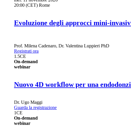
20:00 (CET) Rome
Evoluzione degli approcci mini-invasivi 
Prof.
Milena Cadenaro
,
Dr.
Valentina Luppieri
PhD
Registrati ora
1.5
CE
On-demand
webinar
Nuovo 4D workflow per una endodonzia
Dr.
Ugo Maggi
Guarda la registrazione
1
CE
On-demand
webinar