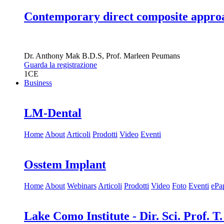
Contemporary direct composite approac
Dr.
Anthony Mak
B.D.S
,
Prof.
Marleen Peumans
Guarda la registrazione
1
CE
Business
LM-Dental
Home
About
Articoli
Prodotti
Video
Eventi
Osstem Implant
Home
About
Webinars
Articoli
Prodotti
Video
Foto
Eventi
ePa
Lake Como Institute - Dir. Sci. Prof. T.