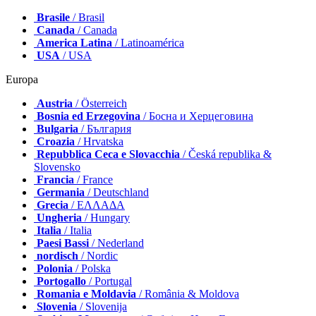
Brasile
/ Brasil
Canada
/ Canada
America Latina
/ Latinoamérica
USA
/ USA
Europa
Austria
/ Österreich
Bosnia ed Erzegovina
/ Босна и Херцеговина
Bulgaria
/ България
Croazia
/ Hrvatska
Repubblica Ceca e Slovacchia
/ Česká republika &
Slovensko
Francia
/ France
Germania
/ Deutschland
Grecia
/ ΕΛΛΑΔΑ
Ungheria
/ Hungary
Italia
/ Italia
Paesi Bassi
/ Nederland
nordisch
/ Nordic
Polonia
/ Polska
Portogallo
/ Portugal
Romania e Moldavia
/ România & Moldova
Slovenia
/ Slovenija