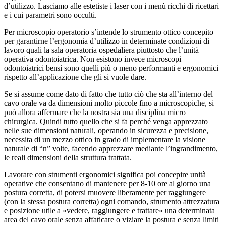
d’utilizzo. Lasciamo alle estetiste i laser con i menù ricchi di ricettari
e i cui parametri sono occulti.
Per microscopio operatorio s’intende lo strumento ottico concepito
per garantirne l’ergonomia d’utilizzo in determinate condizioni di
lavoro quali la sala operatoria ospedaliera piuttosto che l’unità
operativa odontoiatrica. Non esistono invece microscopi
odontoiatrici bensì sono quelli più o meno performanti e ergonomici
rispetto all’applicazione che gli si vuole dare.
Se si assume come dato di fatto che tutto ciò che sta all’interno del
cavo orale va da dimensioni molto piccole fino a microscopiche, si
può allora affermare che la nostra sia una disciplina micro
chirurgica. Quindi tutto quello che si fa perché venga apprezzato
nelle sue dimensioni naturali, operando in sicurezza e precisione,
necessita di un mezzo ottico in grado di implementare la visione
naturale di “n” volte, facendo apprezzare mediante l’ingrandimento,
le reali dimensioni della struttura trattata.
Lavorare con strumenti ergonomici significa poi concepire unità
operative che consentano di mantenere per 8-10 ore al giorno una
postura corretta, di potersi muovere liberamente per raggiungere
(con la stessa postura corretta) ogni comando, strumento attrezzatura
e posizione utile a «vedere, raggiungere e trattare» una determinata
area del cavo orale senza affaticare o viziare la postura e senza limiti