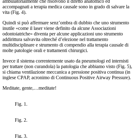
ambulatorialmente che risolvono il difetto anatomico ed
accompagnati a terapia medica causale sono in grado di salvare la
vita (Fig. 4).
Quindi si può affermare senz’ombra di dubbio che uno strumento
inutile «come il laser viene definito da alcune Associazioni
odontoiatriche» diventa per alcune applicazioni uno strumento
addirittura salvavita oltreché d’elezione nel trattamento
multidisciplinare e strumento di compendio alla terapia causale di
molte patologie orali e trattamenti chirurgici.
Invece il sistema correntemente usato da pneumologi ed internisti
per trattare (non curandola) la patologia che abbiamo visto (Fig. 5),
si chiama ventilazione meccanica a pressione positiva continua (in
inglese CPAP, acronimo di Continuous Positive Airway Pressure).
Meditate, gente,…meditate!
Fig. 1.
Fig. 2.
Fig. 3.