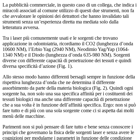
La pubblicità commerciale, in questo caso di un collega, che indica i
miracoli associati al comune utilizzo di questi due strumenti, non fa
che avvalorare le opinioni dei detrattori che hanno invalidato tali
strumenti senza un’esperienza diretta ma mediata solo dalla
letteratura avversa.
Tra i laser più comunemente usati e le sorgenti che trovano
applicazione in odontoiatria, ricordiamo il CO2 (lunghezza d’onda
10600 NM), l’Erbio Yag (2940 NM), Neodimio Yag/Yap (1064-
1340 NM) e il Diodo (lunghezza d’onda 635-980 NM). Sorgenti
diverse con differente capacità di penetrazione dei tessuti e quindi
diversa specificità d’azione (Fig. 1).
Allo stesso modo hanno differenti bersagli sempre in funzione della
rispettiva lunghezza d’onda che ne determina il differente
assorbimento da parte della materia biologica (Fig. 2). Quindi ogni
sorgente ha, non solo una sua specifica affinità per i costituenti dei
tessuti biologici ma anche una differente capacità di penetrazione
che a sua volta è in funzione dell’affinità specifica. Ergo: non si può
fare tutto e di più con una sola sorgente come ci si aspetta dai molti
menù delle macchine.
Parimenti non si può pensare di fare tutto e bene senza conoscere i
principi che governano la fisica delle sorgenti laser e senza avere le
cognizioni per modularne i parametri in funzione delle condizione