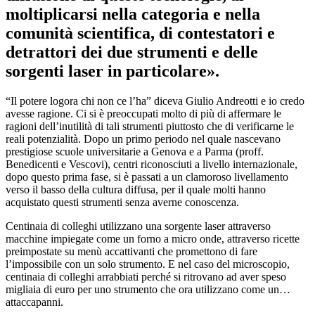
moltiplicarsi nella categoria e nella
comunità scientifica, di contestatori e
detrattori dei due strumenti e delle
sorgenti laser in particolare».
“Il potere logora chi non ce l’ha” diceva Giulio Andreotti e io credo
avesse ragione. Ci si è preoccupati molto di più di affermare le
ragioni dell’inutilità di tali strumenti piuttosto che di verificarne le
reali potenzialità. Dopo un primo periodo nel quale nascevano
prestigiose scuole universitarie a Genova e a Parma (proff.
Benedicenti e Vescovi), centri riconosciuti a livello internazionale,
dopo questo prima fase, si è passati a un clamoroso livellamento
verso il basso della cultura diffusa, per il quale molti hanno
acquistato questi strumenti senza averne conoscenza.
Centinaia di colleghi utilizzano una sorgente laser attraverso
macchine impiegate come un forno a micro onde, attraverso ricette
preimpostate su menù accattivanti che promettono di fare
l’impossibile con un solo strumento. E nel caso del microscopio,
centinaia di colleghi arrabbiati perché si ritrovano ad aver speso
migliaia di euro per uno strumento che ora utilizzano come un…
attaccapanni.