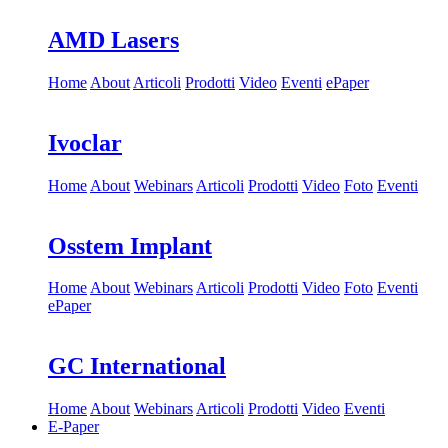
AMD Lasers
Home
About
Articoli
Prodotti
Video
Eventi
ePaper
Ivoclar
Home
About
Webinars
Articoli
Prodotti
Video
Foto
Eventi
Osstem Implant
Home
About
Webinars
Articoli
Prodotti
Video
Foto
Eventi
ePaper
GC International
Home
About
Webinars
Articoli
Prodotti
Video
Eventi
E-Paper