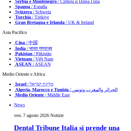
Serbia e Montenegro
/ Србија и Црна Гора
Spagna
/ España
Svizzera
/ Schweiz
Turchia
/ Türkiye
Gran Bretagna e Irlanda
/ UK & Ireland
Asia Pacifico
Cina
/ 中国
India
/ भारत गणराज्य
Pakistan
/ Pākistān
Vietnam
/ Việt Nam
ASEAN
/ ASEAN
Medio Oriente e Africa
Israel
/ מְדִינַת יִשְׂרָאֵל
Algeria, Marocco e Tunisia
/ الجزائر والمغرب وتونس
Medio Oriente
/ Middle East
News
ven. 7 agosto 2026
Notizie
Dental Tribune Italia si prende una