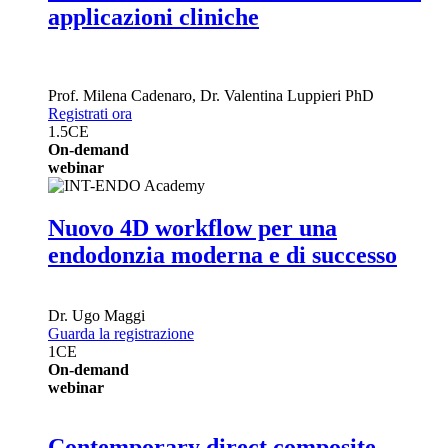
applicazioni cliniche
Prof.
Milena Cadenaro
,
Dr.
Valentina Luppieri
PhD
Registrati ora
1.5
CE
On-demand
webinar
Nuovo 4D workflow per una
endodonzia moderna e di successo
Dr.
Ugo Maggi
Guarda la registrazione
1
CE
On-demand
webinar
Contemporary direct composite