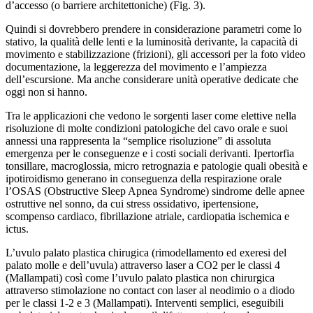
d’accesso (o barriere architettoniche) (Fig. 3).
Quindi si dovrebbero prendere in considerazione parametri come lo
stativo, la qualità delle lenti e la luminosità derivante, la capacità di
movimento e stabilizzazione (frizioni), gli accessori per la foto video
documentazione, la leggerezza del movimento e l’ampiezza
dell’escursione. Ma anche considerare unità operative dedicate che
oggi non si hanno.
Tra le applicazioni che vedono le sorgenti laser come elettive nella
risoluzione di molte condizioni patologiche del cavo orale e suoi
annessi una rappresenta la “semplice risoluzione” di assoluta
emergenza per le conseguenze e i costi sociali derivanti. Ipertorfia
tonsillare, macroglossia, micro retrognazia e patologie quali obesità e
ipotiroidismo generano in conseguenza della respirazione orale
l’OSAS (Obstructive Sleep Apnea Syndrome) sindrome delle apnee
ostruttive nel sonno, da cui stress ossidativo, ipertensione,
scompenso cardiaco, fibrillazione atriale, cardiopatia ischemica e
ictus.
L’uvulo palato plastica chirugica (rimodellamento ed exeresi del
palato molle e dell’uvula) attraverso laser a CO2 per le classi 4
(Mallampati) così come l’uvulo palato plastica non chirurgica
attraverso stimolazione no contact con laser al neodimio o a diodo
per le classi 1-2 e 3 (Mallampati). Interventi semplici, eseguibili