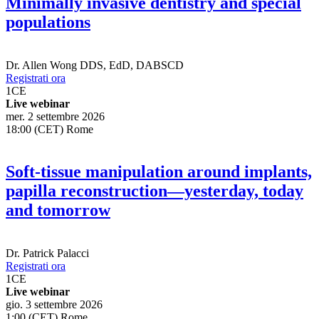
Minimally invasive dentistry and special
populations
Dr.
Allen Wong
DDS, EdD, DABSCD
Registrati ora
1
CE
Live webinar
mer. 2 settembre 2026
18:00 (CET) Rome
Soft-tissue manipulation around implants,
papilla reconstruction—yesterday, today
and tomorrow
Dr.
Patrick Palacci
Registrati ora
1
CE
Live webinar
gio. 3 settembre 2026
1:00 (CET) Rome