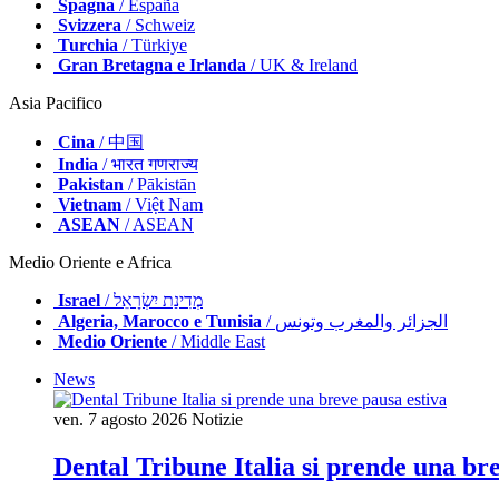
Spagna
/ España
Svizzera
/ Schweiz
Turchia
/ Türkiye
Gran Bretagna e Irlanda
/ UK & Ireland
Asia Pacifico
Cina
/ 中国
India
/ भारत गणराज्य
Pakistan
/ Pākistān
Vietnam
/ Việt Nam
ASEAN
/ ASEAN
Medio Oriente e Africa
Israel
/ מְדִינַת יִשְׂרָאֵל
Algeria, Marocco e Tunisia
/ الجزائر والمغرب وتونس
Medio Oriente
/ Middle East
News
ven. 7 agosto 2026
Notizie
Dental Tribune Italia si prende una br