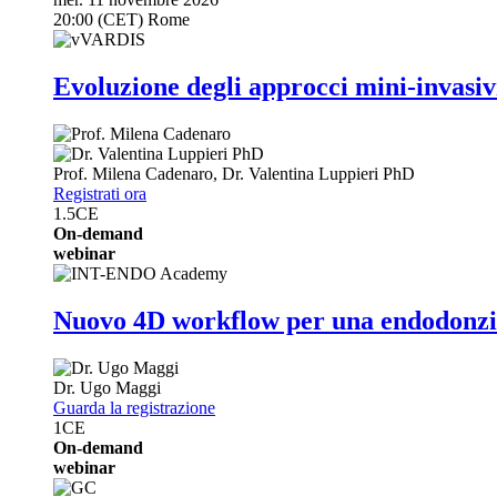
20:00 (CET) Rome
Evoluzione degli approcci mini-invasivi 
Prof.
Milena Cadenaro
,
Dr.
Valentina Luppieri
PhD
Registrati ora
1.5
CE
On-demand
webinar
Nuovo 4D workflow per una endodonzia
Dr.
Ugo Maggi
Guarda la registrazione
1
CE
On-demand
webinar