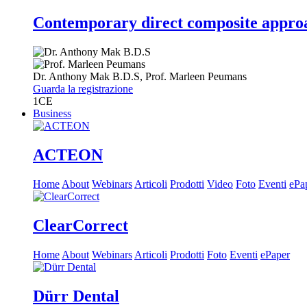
Contemporary direct composite approac
Dr.
Anthony Mak
B.D.S
,
Prof.
Marleen Peumans
Guarda la registrazione
1
CE
Business
ACTEON
Home
About
Webinars
Articoli
Prodotti
Video
Foto
Eventi
ePa
ClearCorrect
Home
About
Webinars
Articoli
Prodotti
Foto
Eventi
ePaper
Dürr Dental