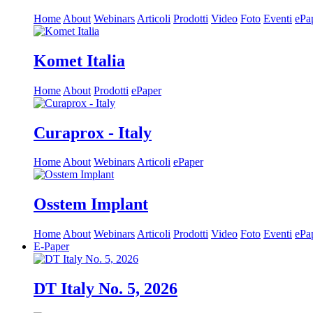
Home
About
Webinars
Articoli
Prodotti
Video
Foto
Eventi
ePa
Komet Italia
Home
About
Prodotti
ePaper
Curaprox - Italy
Home
About
Webinars
Articoli
ePaper
Osstem Implant
Home
About
Webinars
Articoli
Prodotti
Video
Foto
Eventi
ePa
E-Paper
DT Italy No. 5, 2026