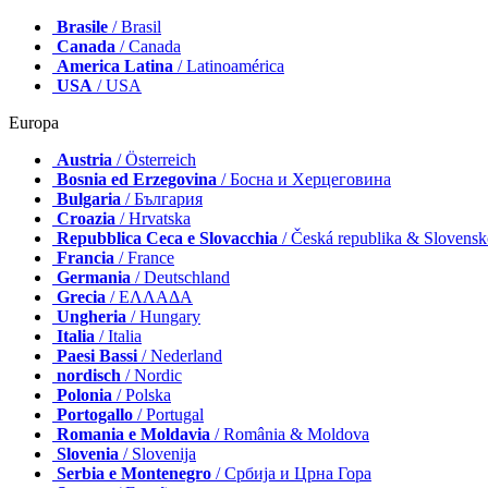
Brasile
/ Brasil
Canada
/ Canada
America Latina
/ Latinoamérica
USA
/ USA
Europa
Austria
/ Österreich
Bosnia ed Erzegovina
/ Босна и Херцеговина
Bulgaria
/ България
Croazia
/ Hrvatska
Repubblica Ceca e Slovacchia
/ Česká republika & Slovens
Francia
/ France
Germania
/ Deutschland
Grecia
/ ΕΛΛΑΔΑ
Ungheria
/ Hungary
Italia
/ Italia
Paesi Bassi
/ Nederland
nordisch
/ Nordic
Polonia
/ Polska
Portogallo
/ Portugal
Romania e Moldavia
/ România & Moldova
Slovenia
/ Slovenija
Serbia e Montenegro
/ Србија и Црна Гора