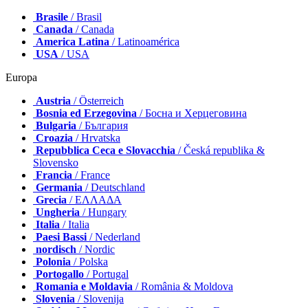
Brasile
/ Brasil
Canada
/ Canada
America Latina
/ Latinoamérica
USA
/ USA
Europa
Austria
/ Österreich
Bosnia ed Erzegovina
/ Босна и Херцеговина
Bulgaria
/ България
Croazia
/ Hrvatska
Repubblica Ceca e Slovacchia
/ Česká republika &
Slovensko
Francia
/ France
Germania
/ Deutschland
Grecia
/ ΕΛΛΑΔΑ
Ungheria
/ Hungary
Italia
/ Italia
Paesi Bassi
/ Nederland
nordisch
/ Nordic
Polonia
/ Polska
Portogallo
/ Portugal
Romania e Moldavia
/ România & Moldova
Slovenia
/ Slovenija