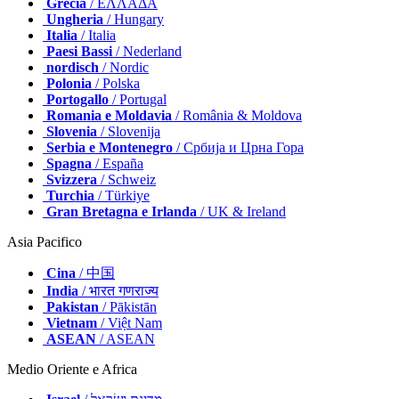
Grecia
/ ΕΛΛΑΔΑ
Ungheria
/ Hungary
Italia
/ Italia
Paesi Bassi
/ Nederland
nordisch
/ Nordic
Polonia
/ Polska
Portogallo
/ Portugal
Romania e Moldavia
/ România & Moldova
Slovenia
/ Slovenija
Serbia e Montenegro
/ Србија и Црна Гора
Spagna
/ España
Svizzera
/ Schweiz
Turchia
/ Türkiye
Gran Bretagna e Irlanda
/ UK & Ireland
Asia Pacifico
Cina
/ 中国
India
/ भारत गणराज्य
Pakistan
/ Pākistān
Vietnam
/ Việt Nam
ASEAN
/ ASEAN
Medio Oriente e Africa