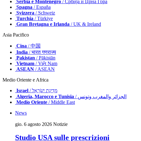
Serbia e Montenegro
/ Србија и Црна Гора
Spagna
/ España
Svizzera
/ Schweiz
Turchia
/ Türkiye
Gran Bretagna e Irlanda
/ UK & Ireland
Asia Pacifico
Cina
/ 中国
India
/ भारत गणराज्य
Pakistan
/ Pākistān
Vietnam
/ Việt Nam
ASEAN
/ ASEAN
Medio Oriente e Africa
Israel
/ מְדִינַת יִשְׂרָאֵל
Algeria, Marocco e Tunisia
/ الجزائر والمغرب وتونس
Medio Oriente
/ Middle East
News
gio. 6 agosto 2026
Notizie
Studio USA sulle prescrizioni