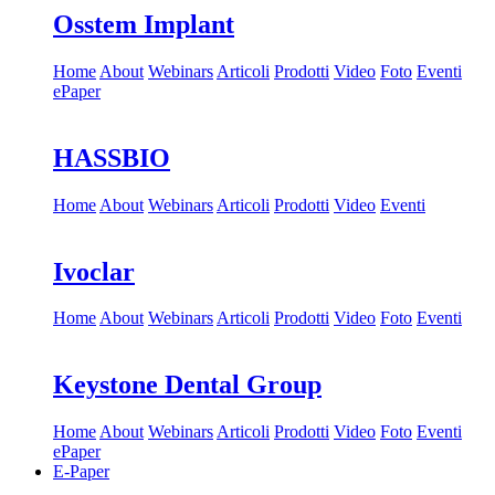
Osstem Implant
Home
About
Webinars
Articoli
Prodotti
Video
Foto
Eventi
ePaper
HASSBIO
Home
About
Webinars
Articoli
Prodotti
Video
Eventi
Ivoclar
Home
About
Webinars
Articoli
Prodotti
Video
Foto
Eventi
Keystone Dental Group
Home
About
Webinars
Articoli
Prodotti
Video
Foto
Eventi
ePaper
E-Paper