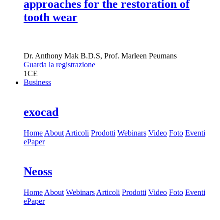
approaches for the restoration of
tooth wear
Dr.
Anthony Mak
B.D.S
,
Prof.
Marleen Peumans
Guarda la registrazione
1
CE
Business
exocad
Home
About
Articoli
Prodotti
Webinars
Video
Foto
Eventi
ePaper
Neoss
Home
About
Webinars
Articoli
Prodotti
Video
Foto
Eventi
ePaper