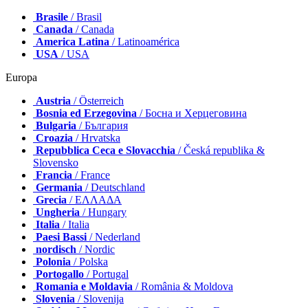
Brasile
/ Brasil
Canada
/ Canada
America Latina
/ Latinoamérica
USA
/ USA
Europa
Austria
/ Österreich
Bosnia ed Erzegovina
/ Босна и Херцеговина
Bulgaria
/ България
Croazia
/ Hrvatska
Repubblica Ceca e Slovacchia
/ Česká republika &
Slovensko
Francia
/ France
Germania
/ Deutschland
Grecia
/ ΕΛΛΑΔΑ
Ungheria
/ Hungary
Italia
/ Italia
Paesi Bassi
/ Nederland
nordisch
/ Nordic
Polonia
/ Polska
Portogallo
/ Portugal
Romania e Moldavia
/ România & Moldova
Slovenia
/ Slovenija