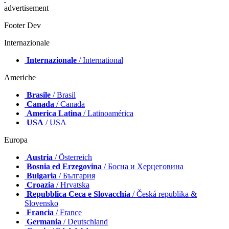
advertisement
Footer Dev
Internazionale
Internazionale
/ International
Americhe
Brasile
/ Brasil
Canada
/ Canada
America Latina
/ Latinoamérica
USA
/ USA
Europa
Austria
/ Österreich
Bosnia ed Erzegovina
/ Босна и Херцеговина
Bulgaria
/ България
Croazia
/ Hrvatska
Repubblica Ceca e Slovacchia
/ Česká republika &
Slovensko
Francia
/ France
Germania
/ Deutschland