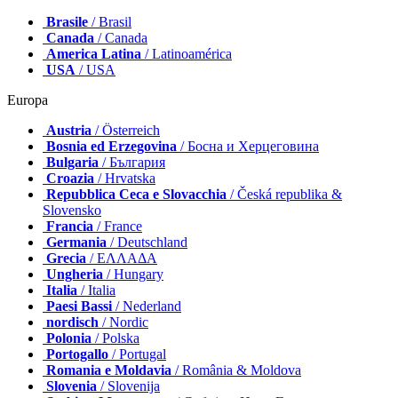
Brasile
/ Brasil
Canada
/ Canada
America Latina
/ Latinoamérica
USA
/ USA
Europa
Austria
/ Österreich
Bosnia ed Erzegovina
/ Босна и Херцеговина
Bulgaria
/ България
Croazia
/ Hrvatska
Repubblica Ceca e Slovacchia
/ Česká republika &
Slovensko
Francia
/ France
Germania
/ Deutschland
Grecia
/ ΕΛΛΑΔΑ
Ungheria
/ Hungary
Italia
/ Italia
Paesi Bassi
/ Nederland
nordisch
/ Nordic
Polonia
/ Polska
Portogallo
/ Portugal
Romania e Moldavia
/ România & Moldova
Slovenia
/ Slovenija