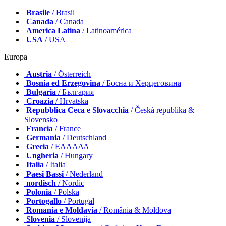
Brasile
/ Brasil
Canada
/ Canada
America Latina
/ Latinoamérica
USA
/ USA
Europa
Austria
/ Österreich
Bosnia ed Erzegovina
/ Босна и Херцеговина
Bulgaria
/ България
Croazia
/ Hrvatska
Repubblica Ceca e Slovacchia
/ Česká republika &
Slovensko
Francia
/ France
Germania
/ Deutschland
Grecia
/ ΕΛΛΑΔΑ
Ungheria
/ Hungary
Italia
/ Italia
Paesi Bassi
/ Nederland
nordisch
/ Nordic
Polonia
/ Polska
Portogallo
/ Portugal
Romania e Moldavia
/ România & Moldova
Slovenia
/ Slovenija