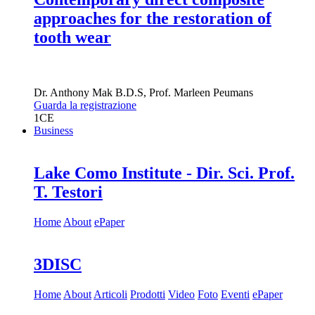
approaches for the restoration of
tooth wear
Dr.
Anthony Mak
B.D.S
,
Prof.
Marleen Peumans
Guarda la registrazione
1
CE
Business
Lake Como Institute - Dir. Sci. Prof.
T. Testori
Home
About
ePaper
3DISC
Home
About
Articoli
Prodotti
Video
Foto
Eventi
ePaper