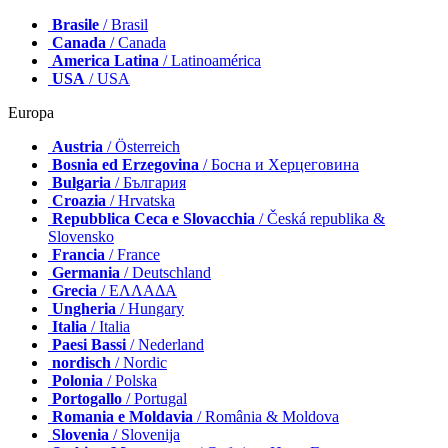
Brasile
/ Brasil
Canada
/ Canada
America Latina
/ Latinoamérica
USA
/ USA
Europa
Austria
/ Österreich
Bosnia ed Erzegovina
/ Босна и Херцеговина
Bulgaria
/ България
Croazia
/ Hrvatska
Repubblica Ceca e Slovacchia
/ Česká republika &
Slovensko
Francia
/ France
Germania
/ Deutschland
Grecia
/ ΕΛΛΑΔΑ
Ungheria
/ Hungary
Italia
/ Italia
Paesi Bassi
/ Nederland
nordisch
/ Nordic
Polonia
/ Polska
Portogallo
/ Portugal
Romania e Moldavia
/ România & Moldova
Slovenia
/ Slovenija