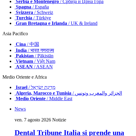
Serbia e Montenegro
/ Србија и Црна Гора
Spagna
/ España
Svizzera
/ Schweiz
Turchia
/ Türkiye
Gran Bretagna e Irlanda
/ UK & Ireland
Asia Pacifico
Cina
/ 中国
India
/ भारत गणराज्य
Pakistan
/ Pākistān
Vietnam
/ Việt Nam
ASEAN
/ ASEAN
Medio Oriente e Africa
Israel
/ מְדִינַת יִשְׂרָאֵל
Algeria, Marocco e Tunisia
/ الجزائر والمغرب وتونس
Medio Oriente
/ Middle East
News
ven. 7 agosto 2026
Notizie
Dental Tribune Italia si prende una