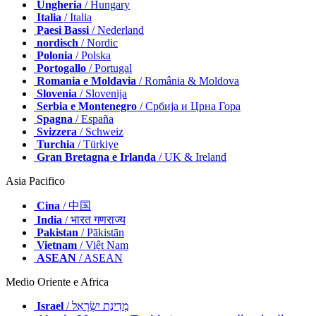
Ungheria
/ Hungary
Italia
/ Italia
Paesi Bassi
/ Nederland
nordisch
/ Nordic
Polonia
/ Polska
Portogallo
/ Portugal
Romania e Moldavia
/ România & Moldova
Slovenia
/ Slovenija
Serbia e Montenegro
/ Србија и Црна Гора
Spagna
/ España
Svizzera
/ Schweiz
Turchia
/ Türkiye
Gran Bretagna e Irlanda
/ UK & Ireland
Asia Pacifico
Cina
/ 中国
India
/ भारत गणराज्य
Pakistan
/ Pākistān
Vietnam
/ Việt Nam
ASEAN
/ ASEAN
Medio Oriente e Africa
Israel
/ מְדִינַת יִשְׂרָאֵל