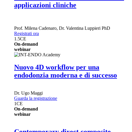
applicazioni cliniche
Prof.
Milena Cadenaro
,
Dr.
Valentina Luppieri
PhD
Registrati ora
1.5
CE
On-demand
webinar
Nuovo 4D workflow per una
endodonzia moderna e di successo
Dr.
Ugo Maggi
Guarda la registrazione
1
CE
On-demand
webinar
Contemporary direct composite