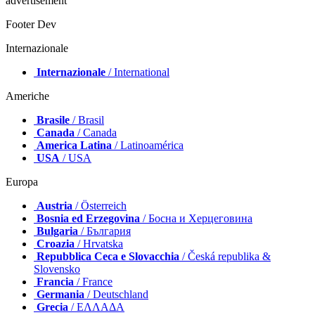
advertisement
Footer Dev
Internazionale
Internazionale
/ International
Americhe
Brasile
/ Brasil
Canada
/ Canada
America Latina
/ Latinoamérica
USA
/ USA
Europa
Austria
/ Österreich
Bosnia ed Erzegovina
/ Босна и Херцеговина
Bulgaria
/ България
Croazia
/ Hrvatska
Repubblica Ceca e Slovacchia
/ Česká republika &
Slovensko
Francia
/ France
Germania
/ Deutschland
Grecia
/ ΕΛΛΑΔΑ