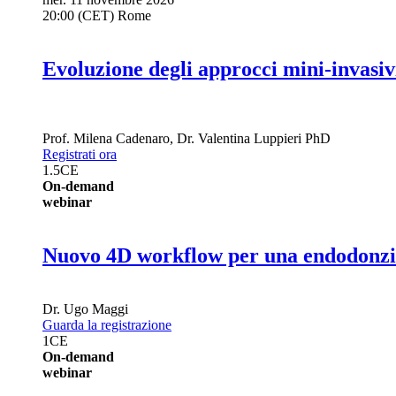
20:00 (CET) Rome
Evoluzione degli approcci mini-invasivi 
Prof.
Milena Cadenaro
,
Dr.
Valentina Luppieri
PhD
Registrati ora
1.5
CE
On-demand
webinar
Nuovo 4D workflow per una endodonzia
Dr.
Ugo Maggi
Guarda la registrazione
1
CE
On-demand
webinar