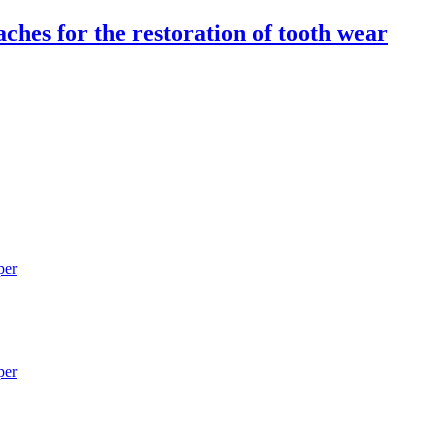
hes for the restoration of tooth wear
per
per