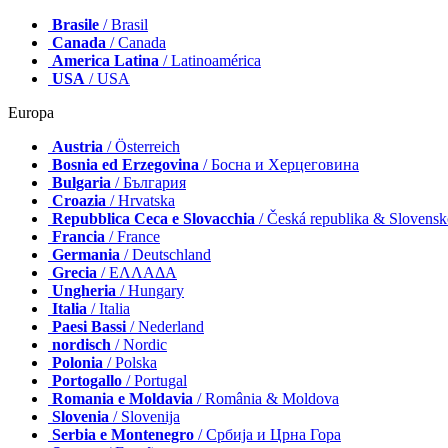
Brasile
/ Brasil
Canada
/ Canada
America Latina
/ Latinoamérica
USA
/ USA
Europa
Austria
/ Österreich
Bosnia ed Erzegovina
/ Босна и Херцеговина
Bulgaria
/ България
Croazia
/ Hrvatska
Repubblica Ceca e Slovacchia
/ Česká republika & Slovens
Francia
/ France
Germania
/ Deutschland
Grecia
/ ΕΛΛΑΔΑ
Ungheria
/ Hungary
Italia
/ Italia
Paesi Bassi
/ Nederland
nordisch
/ Nordic
Polonia
/ Polska
Portogallo
/ Portugal
Romania e Moldavia
/ România & Moldova
Slovenia
/ Slovenija
Serbia e Montenegro
/ Србија и Црна Гора