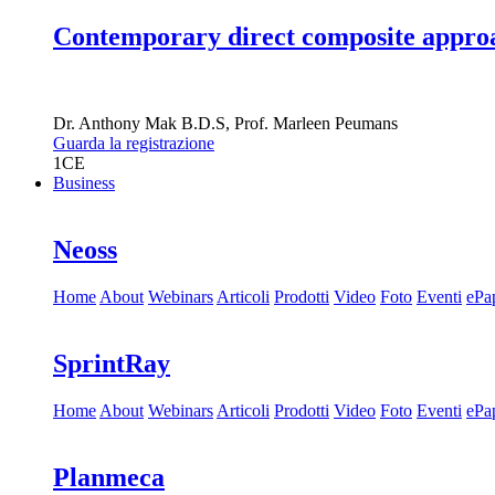
Contemporary direct composite approac
Dr.
Anthony Mak
B.D.S
,
Prof.
Marleen Peumans
Guarda la registrazione
1
CE
Business
Neoss
Home
About
Webinars
Articoli
Prodotti
Video
Foto
Eventi
ePa
SprintRay
Home
About
Webinars
Articoli
Prodotti
Video
Foto
Eventi
ePa
Planmeca