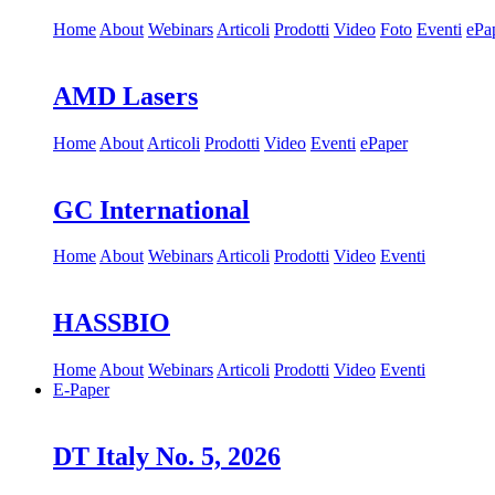
Home
About
Webinars
Articoli
Prodotti
Video
Foto
Eventi
ePa
AMD Lasers
Home
About
Articoli
Prodotti
Video
Eventi
ePaper
GC International
Home
About
Webinars
Articoli
Prodotti
Video
Eventi
HASSBIO
Home
About
Webinars
Articoli
Prodotti
Video
Eventi
E-Paper
DT Italy No. 5, 2026