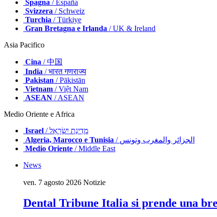
Spagna
/ España
Svizzera
/ Schweiz
Turchia
/ Türkiye
Gran Bretagna e Irlanda
/ UK & Ireland
Asia Pacifico
Cina
/ 中国
India
/ भारत गणराज्य
Pakistan
/ Pākistān
Vietnam
/ Việt Nam
ASEAN
/ ASEAN
Medio Oriente e Africa
Israel
/ מְדִינַת יִשְׂרָאֵל
Algeria, Marocco e Tunisia
/ الجزائر والمغرب وتونس
Medio Oriente
/ Middle East
News
ven. 7 agosto 2026
Notizie
Dental Tribune Italia si prende una br