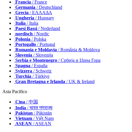
Francia
/ France
Germania
/ Deutschland
Grecia
/ ΕΛΛΑΔΑ
Ungheria
/ Hungary
Italia
/ Italia
Paesi Bassi
/ Nederland
nordisch
/ Nordic
Polonia
/ Polska
Portogallo
/ Portugal
Romania e Moldavia
/ România & Moldova
Slovenia
/ Slovenija
Serbia e Montenegro
/ Србија и Црна Гора
Spagna
/ España
Svizzera
/ Schweiz
Turchia
/ Türkiye
Gran Bretagna e Irlanda
/ UK & Ireland
Asia Pacifico
Cina
/ 中国
India
/ भारत गणराज्य
Pakistan
/ Pākistān
Vietnam
/ Việt Nam
ASEAN
/ ASEAN