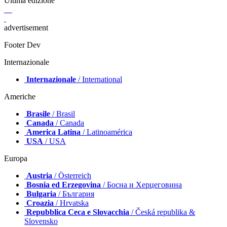
Ultima edizione
advertisement
Footer Dev
Internazionale
Internazionale
/ International
Americhe
Brasile
/ Brasil
Canada
/ Canada
America Latina
/ Latinoamérica
USA
/ USA
Europa
Austria
/ Österreich
Bosnia ed Erzegovina
/ Босна и Херцеговина
Bulgaria
/ България
Croazia
/ Hrvatska
Repubblica Ceca e Slovacchia
/ Česká republika &
Slovensko