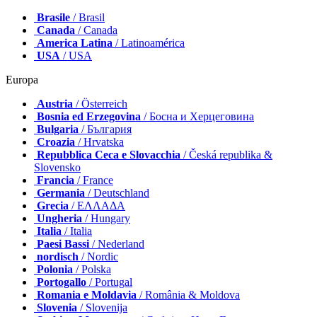
Brasile
/ Brasil
Canada
/ Canada
America Latina
/ Latinoamérica
USA
/ USA
Europa
Austria
/ Österreich
Bosnia ed Erzegovina
/ Босна и Херцеговина
Bulgaria
/ България
Croazia
/ Hrvatska
Repubblica Ceca e Slovacchia
/ Česká republika &
Slovensko
Francia
/ France
Germania
/ Deutschland
Grecia
/ ΕΛΛΑΔΑ
Ungheria
/ Hungary
Italia
/ Italia
Paesi Bassi
/ Nederland
nordisch
/ Nordic
Polonia
/ Polska
Portogallo
/ Portugal
Romania e Moldavia
/ România & Moldova
Slovenia
/ Slovenija