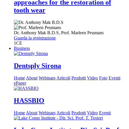
approaches for the restoration of
tooth wear
Dr.
Anthony Mak
B.D.S
,
Prof.
Marleen Peumans
Guarda la registrazione
1
CE
Business
Dentsply Sirona
Home
About
Webinars
Articoli
Prodotti
Video
Foto
Eventi
ePaper
HASSBIO
Home
About
Webinars
Articoli
Prodotti
Video
Eventi