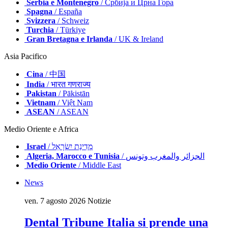
Serbia e Montenegro
/ Србија и Црна Гора
Spagna
/ España
Svizzera
/ Schweiz
Turchia
/ Türkiye
Gran Bretagna e Irlanda
/ UK & Ireland
Asia Pacifico
Cina
/ 中国
India
/ भारत गणराज्य
Pakistan
/ Pākistān
Vietnam
/ Việt Nam
ASEAN
/ ASEAN
Medio Oriente e Africa
Israel
/ מְדִינַת יִשְׂרָאֵל
Algeria, Marocco e Tunisia
/ الجزائر والمغرب وتونس
Medio Oriente
/ Middle East
News
ven. 7 agosto 2026
Notizie
Dental Tribune Italia si prende una