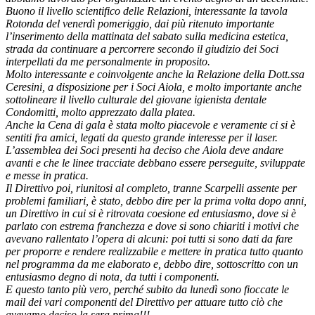
Buono il livello scientifico delle Relazioni, interessante la tavola
Rotonda del venerdì pomeriggio, dai più ritenuto importante
l’inserimento della mattinata del sabato sulla medicina estetica,
strada da continuare a percorrere secondo il giudizio dei Soci
interpellati da me personalmente in proposito.
Molto interessante e coinvolgente anche la Relazione della Dott.ssa
Ceresini, a disposizione per i Soci Aiola, e molto importante anche
sottolineare il livello culturale del giovane igienista dentale
Condomitti, molto apprezzato dalla platea.
Anche la Cena di gala è stata molto piacevole e veramente ci si è
sentiti fra amici, legati da questo grande interesse per il laser.
L’assemblea dei Soci presenti ha deciso che Aiola deve andare
avanti e che le linee tracciate debbano essere perseguite, sviluppate
e messe in pratica.
Il Direttivo poi, riunitosi al completo, tranne Scarpelli assente per
problemi familiari, è stato, debbo dire per la prima volta dopo anni,
un Direttivo in cui si è ritrovata coesione ed entusiasmo, dove si è
parlato con estrema franchezza e dove si sono chiariti i motivi che
avevano rallentato l’opera di alcuni: poi tutti si sono dati da fare
per proporre e rendere realizzabile e mettere in pratica tutto quanto
nel programma da me elaborato e, debbo dire, sottoscritto con un
entusiasmo degno di nota, da tutti i componenti.
E questo tanto più vero, perché subito da lunedì sono fioccate le
mail dei vari componenti del Direttivo per attuare tutto ciò che
avevamo deciso la sera prima!!!