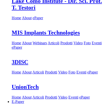
Lake Como Institute - Dir. Sci. Prof.
T. Testori
Home
About
ePaper
MIS Implants Technologies
Home
About
Webinars
Articoli
Prodotti
Video
Foto
Eventi
ePaper
3DISC
Home
About
Articoli
Prodotti
Video
Foto
Eventi
ePaper
UnionTech
Home
About
Articoli
Prodotti
Video
Eventi
ePaper
E-Paper